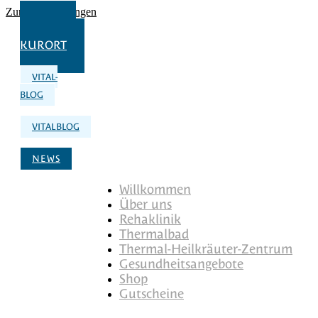
Zum Inhalt springen
UNSER
KURORT
VITAL-
BLOG
VITALBLOG
NEWS
Willkommen
Über uns
Rehaklinik
Thermalbad
Thermal-Heilkräuter-Zentrum
Gesundheitsangebote
Shop
Gutscheine