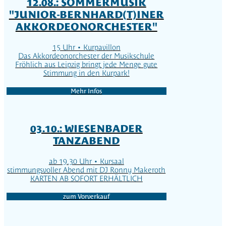
12.08.: SOMMERMUSIK
"JUNIOR-BERNHARD(T)INER
AKKORDEONORCHESTER"
15 Uhr • Kurpavillon
Das Akkordeonorchester der Musikschule
Fröhlich aus Leipzig bringt jede Menge gute
Stimmung in den Kurpark!
Mehr Infos
03.10.: WIESENBADER
TANZABEND
ab 19.30 Uhr • Kursaal
stimmungsvoller Abend mit DJ Ronny Makeroth
KARTEN AB SOFORT ERHÄLTLICH
zum Vorverkauf