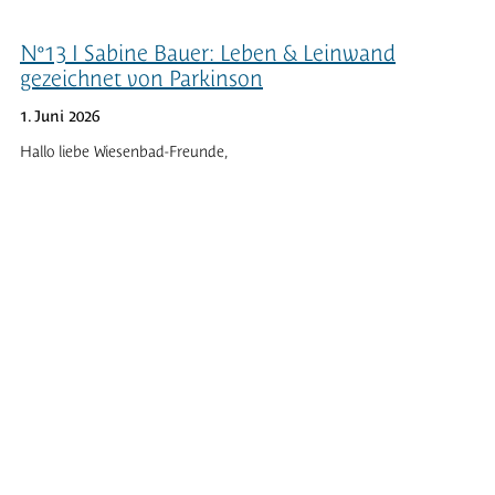
N°13 I Sabine Bauer: Leben & Leinwand
gezeichnet von Parkinson
1. Juni 2026
Hallo liebe Wiesenbad-Freunde,
sicher haben wir alle früher oder später schon einmal von der
Parkinson-Krankheit gehört, doch was bedeutet die Diagnose
eigentlich für den Alltag der Betroffenen? Heute lerne ich Sabine
Bauer kennen, eine Parkinson-Patientin, welche im Zuge einer
Rehamaßnahme in unserer Rehaklinik Miriquidi zu Besuch war.
Was vielen bekannt ist: Die neurodegenerative Erkrankung des
zentralen Nervensystems hat vor allem Auswirkungen auf die
Motorik – Bewegungsarmut, Muskelsteifheit, Ruhezittern oder
auch Gangunsicherheit zählen zu den typischen Symptomen.
Welchen Einfluss Parkinson aber noch auf den Alltag haben kann
und inwiefern das Malen zur Therapie für Frau Bauer wurde,
klären wir im nachfolgenden Interview …