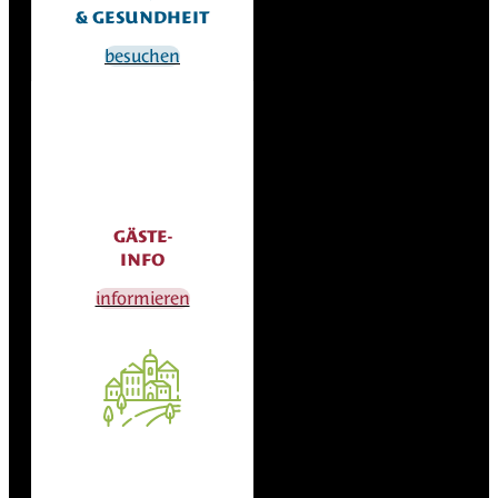
& GESUNDHEIT
besuchen
GÄSTE-
INFO
informieren